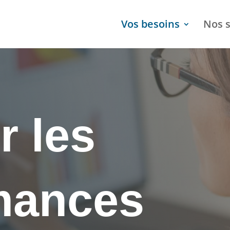
Vos besoins
Nos s
r les
mances